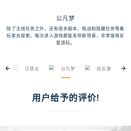
于希月
汪彗云
公凡梦
松云澈
“虽然游戏的整体表现不错，但还是有一些地方可以改进。
“这款游戏简直太棒了！画面精致，玩法也很创新，特别是
除了主线任务之外，还有很多副本、挑战和隐藏任务等着
玩了几天，整体体验非常棒。虽然一开始可能有些不太适
多人联机模式，和朋友一起玩乐趣无穷。期待后续更新！”
比如说，加载速度有时候比较慢，战斗系统的手感也可以
玩家去探索。每次进入游戏都能发现新惊喜，非常值得反
应，但是随着进度的推进，越来越有趣了，特别是角色成
再精细一些。不过，我依然给这款游戏打高分，因为它有
长和技能搭配方面的设计，真心不错！
复游玩。
很多创新和乐趣！”
用户给予的评价!