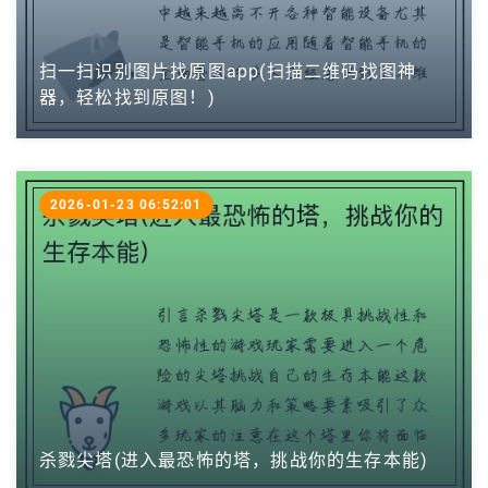
扫一扫识别图片找原图app(扫描二维码找图神
器，轻松找到原图！)
2026-01-23 06:52:01
杀戮尖塔(进入最恐怖的塔，挑战你的生存本能)