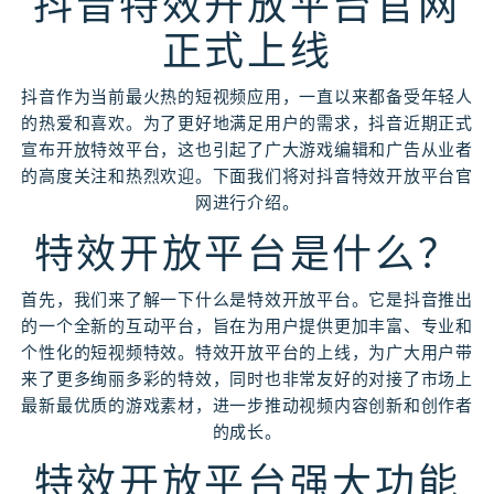
抖音特效开放平台官网
正式上线
抖音作为当前最火热的短视频应用，一直以来都备受年轻人
的热爱和喜欢。为了更好地满足用户的需求，抖音近期正式
宣布开放特效平台，这也引起了广大游戏编辑和广告从业者
的高度关注和热烈欢迎。下面我们将对抖音特效开放平台官
网进行介绍。
特效开放平台是什么？
首先，我们来了解一下什么是特效开放平台。它是抖音推出
的一个全新的互动平台，旨在为用户提供更加丰富、专业和
个性化的短视频特效。特效开放平台的上线，为广大用户带
来了更多绚丽多彩的特效，同时也非常友好的对接了市场上
最新最优质的游戏素材，进一步推动视频内容创新和创作者
的成长。
特效开放平台强大功能