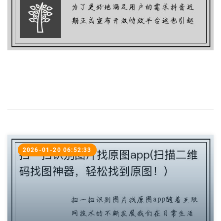
2026-01-20 06:52:33