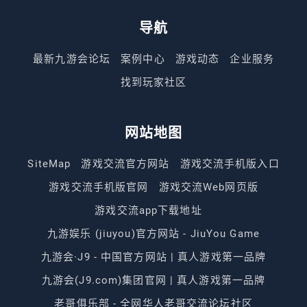
导航
最新九游会论坛
案例中心
游戏动态
企业服务
找到玩家社区
网站地图
SiteMap
游戏交流官方网站
游戏交流手机版入口
游戏交流手机版官网
游戏交流Web网页版
游戏交流app下载地址
九游娱乐 (jiuyou)官方网站 - JiuYou Game
九游会·J9 - 中国官方网站 | 真人游戏第一品牌
九游会(J9.com)集团官网 | 真人游戏第一品牌
老哥俱乐部 - 全网华人老哥交流论坛社区