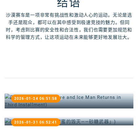
结语
沙漠赛车是一项非常有挑战性和激动人心的运动。无论是选
手还是观众，都可以在其中感受到极速竞技的魅力。但同
时，考虑到比赛的安全性和合法性，我们也需要更加规范和
科学的管理方式，让这项运动在未来能够更好地发展壮大。
森林冰火人3(Forest Fire and Ice Man Returns
in Third Installment)
2026-01-24 06:51:58
砂糖武器(新标题：「甜蜜的毁灭——砂糖武器」)
2026-01-31 06:52:41